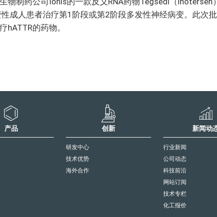
公司Ionis的一款反义RNA药物Tegsedi（inotersen
样变性成人患者治疗第1阶段或第2阶段多发性神经病变。此次批
疗hATTR的药物。
产品
创新
新闻动
研发中心
行业新闻
技术优势
公司动态
海外合作
科技前沿
网站订阅
技术专栏
化工报价