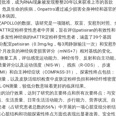
国和欧盟批准，成为RNAi现象被发现整整20年以来获准上市的首款
的、危及生命的疾病，Onpattro通过减少损害全身神经和器官
根本病因。
临床研究APOLLO的数据。该研究是一项随机、双盲、安慰剂对照、
TR淀粉样变性患者中开展，旨在评估patisiran的有效性和
多发性神经病的hATTR淀粉样变性患者，涵盖了39个基因
至patisiran（0.3mg/kg，每3周静脉输注一次）和安慰
个月改良的神经病变损害评分（mNIS+7）相对基线的变化。
综合衡量工具，评估感觉运动能力、神经传导、反射和自主功能
N生活质量评分以及运动强度（NIS-W）、残疾（R-ODS）、步速
MI）和自主神经症状（COMPASS-31）。探索性终点包括：
测量，以及皮肤活组织检查中皮肤淀粉样负担和神经纤维密度
k QOL-DN测量，较低分数意味着更好的临床结果。
得了极佳的治疗效果，达到了研究的主要终点和所有次要终点：与安
多神经病、生活质量、日常生活活动能力、步行能力、营养状况、自
者（占研究患者总数的56%）中开展的一项心脏亚组分析结
ran在心脏结构和功能探索性终点方面也表现出显著改善。安全性