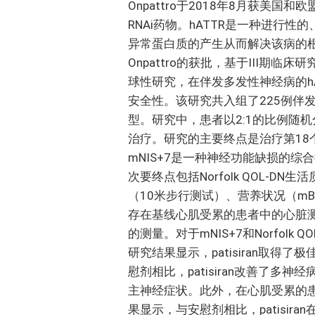
Onpattro于2018年8月获美
RNAi药物。hATTR是一种进行性
异常蛋白质的产生从而解决该病的
Onpattro的获批，基于III期
球性研究，在伴发多发性神经病的hAT
安全性。该研究共入组了225例伴发
型。研究中，患者以2:1的比例随机分配
治疗。研究的主要终点是治疗第18
mNIS+7是一种神经功能缺损的
次要终点包括Norfolk QOL-D
（10米步行测试）、营养状况（mB
存在基线心肌受累的患者中的心脏
的测量。对于mNIS+7和Norfol
研究结果显示，patisiran取
慰剂相比，patisiran改善了
主神经症状。此外，在心肌受累的患
果显示，与安慰剂相比，patisi