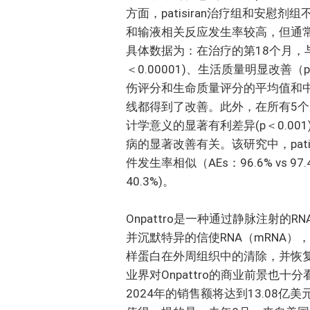
方面，patisiran治疗组和安慰剂
和输液相关反应发生率较高，但通
具体数据为：在治疗的第18个月，与安慰
＜0.00001)、生活质量明显改善（p＜
伤评分和生命质量评分的平均值和
线都得到了改善。此外，在所有5个次
计学意义的显著有利差异(p＜0.001
病的显著改善有关。该研究中，patis
件发生率相似（AEs：96.6% vs 9
40.3%)。
Onpattro是一种通过静脉注射的R
并沉默特异的信使RNA（mRNA）
样蛋白在外周组织中的清除，并恢
业界对Onpattro的商业前景也十分看好
2024年的销售额将达到13.08亿美