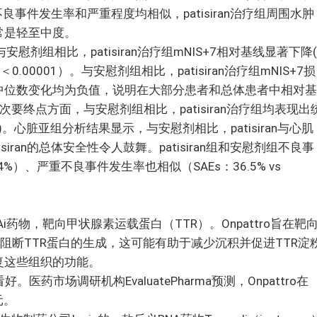
组不良事件发生率和严重程度均相似，patisiran治疗组周围水肿
常是轻至中度。
剂组相比，patisiran治疗组mNIS+7相对基线显著下降(
0.00001）。与安慰剂组相比，patisiran治疗组mNIS+7损
中位数变化均为负值，说明在大部分患者和总体患者中相对基
要终点方面，与安慰剂组相比，patisiran治疗组均表现出
)。心脏亚组分析结果显示，与安慰剂相比，patisiran与心肌
iran的总体安全性令人鼓舞。patisiran组和安慰剂组不良事
7.4%）、严重不良事件发生率也相似（SAEs：36.5% vs
NAi药物，靶向甲状腺素运载蛋白（TTR）。Onpattro旨在靶
，阻断TTR蛋白的生成，这可能有助于减少沉积并促进TTR淀
复这些组织的功能。
。医药市场调研机构EvaluatePharma预测，Onpattro在
元。